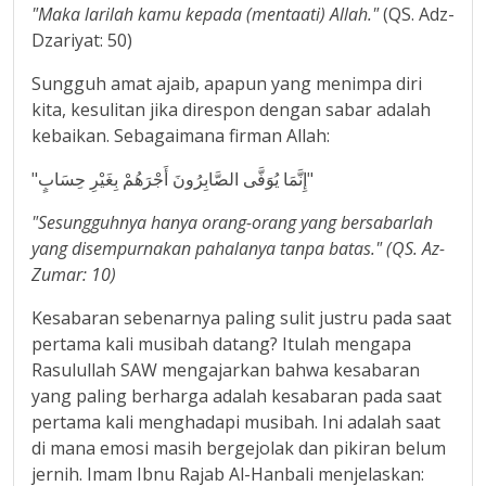
"Maka larilah kamu kepada (mentaati) Allah."
(QS. Adz-
Dzariyat: 50)
Sungguh amat ajaib, apapun yang menimpa diri
kita, kesulitan jika direspon dengan sabar adalah
kebaikan. Sebagaimana firman Allah:
"إِنَّمَا يُوَفَّى الصَّابِرُونَ أَجْرَهُمْ بِغَيْرِ حِسَابٍ"
"Sesungguhnya hanya orang-orang yang bersabarlah
yang disempurnakan pahalanya tanpa batas." (QS. Az-
Zumar: 10)
Kesabaran sebenarnya paling sulit justru pada saat
pertama kali musibah datang? Itulah mengapa
Rasulullah SAW mengajarkan bahwa kesabaran
yang paling berharga adalah kesabaran pada saat
pertama kali menghadapi musibah. Ini adalah saat
di mana emosi masih bergejolak dan pikiran belum
jernih. Imam Ibnu Rajab Al-Hanbali menjelaskan: