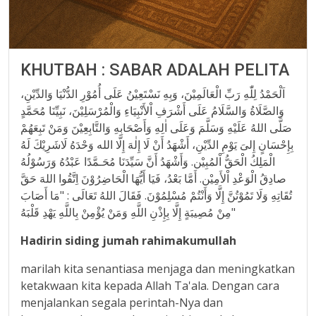
KHUTBAH : SABAR ADALAH PELITA
اَلْحَمْدُ لِلّٰهِ رَبِّ الْعَالَمِيْنَ، وَبِهِ نَسْتَعِيْنُ عَلَى أُمُوْرِ الدُّنْيَا وَالدِّيْنِ،
وَالصَّلَاةُ وَالسَّلَامُ عَلَى أَشْرَفِ اْلأَنْبِيَاءِ وَالْمُرْسَلِيْنَ، نَبِيِّنَا مُحَمَّدٍ
صَلَّى اللهُ عَلَيْهِ وَسَلَّمَ وَعَلَى اٰلِهِ وَأَصْحَابِهِ وَالتَّابِعِيْنَ وَمَنْ تَبِعَهُمْ
بِإِحْسَانٍ إِلىَ يَوْمِ الدِّيْنِ، أَشْهَدُ أَنْ لَا إِلٰهَ إِلَّا الله وَحْدَهُ لَاشَرِيْكَ لَهُ
الْمَلِكُ الْحَقُّ اْلمُبِيْن. وَأَشْهَدُ أَنَّ سَيِّدَنَا مُحَـمَّدًا عَبْدُهُ وَرَسُوْلُهُ
صادِقُ الْوَعْدِ اْلأَمِيْن. أَمَّا بَعْدُ، فَيَا أَيُّهَا الْحَاضِرُوْنَ اِتَّقُوا اللهَ حَقَّ
تُقَاتِهِ وَلَا تَمُوْتُنَّ إِلَّا وَأَنْتُمْ مُسْلِمُوْنَ. فَقَالَ اللهُ تَعَالَى : "مَا أَصَابَ
مِنْ مُصِيبَةٍ إِلَّا بِإِذْنِ اللَّهِ وَمَنْ يُؤْمِنْ بِاللَّهِ يَهْدِ قَلْبَهُ"
Hadirin siding jumah rahimakumullah
marilah kita senantiasa menjaga dan meningkatkan
ketakwaan kita kepada Allah Ta'ala. Dengan cara
menjalankan segala perintah-Nya dan