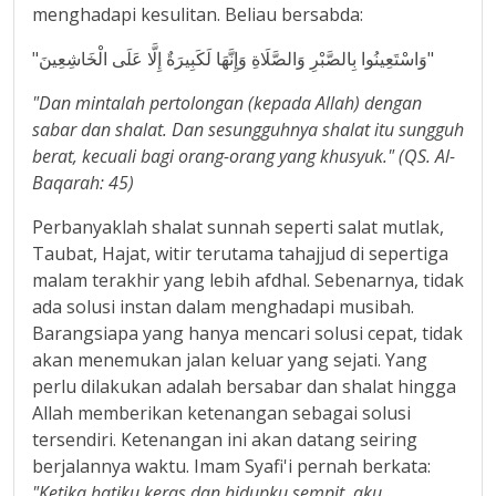
menghadapi kesulitan. Beliau bersabda:
"وَاسْتَعِينُوا بِالصَّبْرِ وَالصَّلَاةِ وَإِنَّهَا لَكَبِيرَةٌ إِلَّا عَلَى الْخَاشِعِينَ"
"Dan mintalah pertolongan (kepada Allah) dengan
sabar dan shalat. Dan sesungguhnya shalat itu sungguh
berat, kecuali bagi orang-orang yang khusyuk." (QS. Al-
Baqarah: 45)
Perbanyaklah shalat sunnah seperti salat mutlak,
Taubat, Hajat, witir terutama tahajjud di sepertiga
malam terakhir yang lebih afdhal. Sebenarnya, tidak
ada solusi instan dalam menghadapi musibah.
Barangsiapa yang hanya mencari solusi cepat, tidak
akan menemukan jalan keluar yang sejati. Yang
perlu dilakukan adalah bersabar dan shalat hingga
Allah memberikan ketenangan sebagai solusi
tersendiri. Ketenangan ini akan datang seiring
berjalannya waktu. Imam Syafi'i pernah berkata:
"Ketika hatiku keras dan hidupku sempit, aku