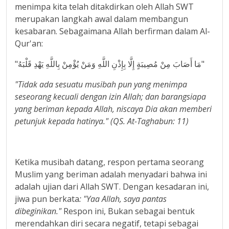
menimpa kita telah ditakdirkan oleh Allah SWT
merupakan langkah awal dalam membangun
kesabaran. Sebagaimana Allah berfirman dalam Al-
Qur'an:
"مَا أَصَابَ مِنْ مُصِيبَةٍ إِلَّا بِإِذْنِ اللَّهِ وَمَنْ يُؤْمِنْ بِاللَّهِ يَهْدِ قَلْبَهُ"
"Tidak ada sesuatu musibah pun yang menimpa
seseorang kecuali dengan izin Allah; dan barangsiapa
yang beriman kepada Allah, niscaya Dia akan memberi
petunjuk kepada hatinya." (QS. At-Taghabun: 11)
Ketika musibah datang, respon pertama seorang
Muslim yang beriman adalah menyadari bahwa ini
adalah ujian dari Allah SWT. Dengan kesadaran ini,
jiwa pun berkata
: "Yaa Allah, saya pantas
dibeginikan."
Respon ini, Bukan sebagai bentuk
merendahkan diri secara negatif, tetapi sebagai