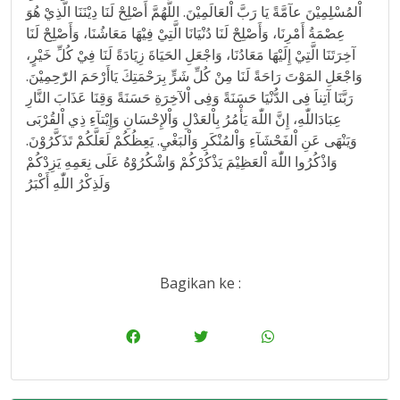
اْلمُسْلِمِيْنَ عآمَّةً يَا رَبَّ اْلعَالَمِيْنَ. اللَّهُمَّ أَصْلِحْ لَنَا دِيْنَنَا الَّذِيْ هُوَ
عِصْمَةُ أَمْرِنَا، وَأَصْلِحْ لَنَا دُنْيَانَا الَّتِيْ فِيْهَا مَعَاشُنَا، وَأَصْلِحْ لَنَا
آخِرَتَنَا الَّتِيْ إِلَيْهَا مَعَادُنَا، وَاجْعَلِ الحَيَاةَ زِيَادَةً لَنَا فِيْ كُلِّ خَيْرٍ،
وَاجْعَلِ المَوْتَ رَاحَةً لَنَا مِنْ كُلِّ شَرٍّ بِرَحْمَتِكَ يَاأَرْحَمَ الرّٰحِمِيْنَ.
رَبَّنَا آتِناَ فِى الدُّنْيَا حَسَنَةً وَفِى اْلآخِرَةِ حَسَنَةً وَقِنَا عَذَابَ النَّارِ
عِبَادَاللّٰهِ، إِنَّ اللّٰهَ يَأْمُرُ بِاْلعَدْلِ وَاْلإِحْسَانِ وَإِيْتآءِ ذِي اْلقُرْبَى
وَيَنْهَى عَنِ اْلفَحْشَآءِ وَاْلمُنْكَرِ وَاْلبَغْيِ. يَعِظُكُمْ لَعَلَّكُمْ تَذَكَّرُوْنَ.
وَاذْكُرُوا اللّٰهَ اْلعَظِيْمَ يَذْكُرْكُمْ وَاشْكُرُوْهُ عَلَى نِعَمِهِ يَزِدْكُمْ
وَلَذِكْرُ اللّٰهِ أَكْبَرُ
Bagikan ke :