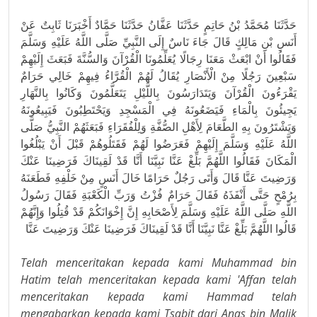
حَدَّثَنَا مُحَمَّدُ بْنُ حَاتِمٍ حَدَّثَنَا عَفَّانُ حَدَّثَنَا حَمَّادٌ أَخْبَرَنَا ثَابِتٌ عَنْ
أَنَسِ بْنِ مَالِكٍ قَالَ جَاءَ نَاسٌ إِلَى النَّبِيِّ صَلَّى اللَّهُ عَلَيْهِ وَسَلَّمَ
فَقَالُوا أَنْ ابْعَثْ مَعَنَا رِجَالًا يُعَلِّمُونَا الْقُرْآنَ وَالسُّنَّةَ فَبَعَثَ إِلَيْهِمْ
سَبْعِينَ رَجُلًا مِنْ الْأَنْصَارِ يُقَالُ لَهُمْ الْقُرَّاءُ فِيهِمْ خَالِي حَرَامٌ
يَقْرَءُونَ الْقُرْآنَ وَيَتَدَارَسُونَ بِاللَّيْلِ يَتَعَلَّمُونَ وَكَانُوا بِالنَّهَارِ
يَجِيئُونَ بِالْمَاءِ فَيَضَعُونَهُ فِي الْمَسْجِدِ وَيَحْتَطِبُونَ فَيَبِيعُونَهُ
وَيَشْتَرُونَ بِهِ الطَّعَامَ لِأَهْلِ الصُّفَّةِ وَلِلْفُقَرَاءِ فَبَعَثَهُمْ النَّبِيُّ صَلَّى
اللَّهُ عَلَيْهِ وَسَلَّمَ إِلَيْهِمْ فَعَرَضُوا لَهُمْ فَقَتَلُوهُمْ قَبْلَ أَنْ يَبْلُغُوا
الْمَكَانَ فَقَالُوا اللَّهُمَّ بَلِّغْ عَنَّا نَبِيَّنَا أَنَّا قَدْ لَقِينَاكَ فَرَضِينَا عَنْكَ
وَرَضِيتَ عَنَّا قَالَ وَأَتَى رَجُلٌ حَرَامًا خَالَ أَنَسٍ مِنْ خَلْفِهِ فَطَعَنَهُ
بِرُمْحٍ حَتَّى أَنْفَذَهُ فَقَالَ حَرَامٌ فُزْتُ وَرَبِّ الْكَعْبَةِ فَقَالَ رَسُولُ
اللَّهِ صَلَّى اللَّهُ عَلَيْهِ وَسَلَّمَ لِأَصْحَابِهِ إِنَّ إِخْوَانَكُمْ قَدْ قُتِلُوا وَإِنَّهُمْ
قَالُوا اللَّهُمَّ بَلِّغْ عَنَّا نَبِيَّنَا أَنَّا قَدْ لَقِينَاكَ فَرَضِينَا عَنْكَ وَرَضِيتَ عَنَّا
Telah menceritakan kepada kami Muhammad bin
Hatim telah menceritakan kepada kami 'Affan telah
menceritakan kepada kami Hammad telah
mengabarkan kepada kami Tsabit dari Anas bin Malik