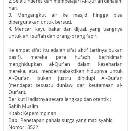
2. Selalu nderes dan mempelajari Al-Qur'an dimalam
hari,
3. Mengangkut air ke masjid hingga bisa
dipergunakan untuk bersuci,
4. Mencari kayu bakar dan dijual, yang uangnya
untuk ahli suffah dan orang-orang faqir.
Ke empat sifat itu adalah sifat aktif (artinya bukan
pasif), mereka para hufazh berhidmah
menghidupkan al-Qur'an dalam keseharian
mereka, atau mendarmabaktikan hidupnya untuk
Al-Qur'an, bukan justru dihidupi Al-Qur'an
(mendapat sesuatu duniawi dari keutamaan al-
Qur'an).
Berikut Hadistnya secara lengkap dan otentik :
Sahih Muslim
Kitab : Kepemimpinan
Bab : Penetapan pahala surga yang mati syahid
Nomor : 3522