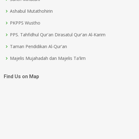
Ashabul Mutathohirin
PKPPS Wustho
PPS. Tahfidhul Qur'an Dirasatul Qur'an Al-Karim
Taman Pendidikan Al-Qur'an
Majelis Mujahadah dan Majelis Ta'lim
Find Us on Map