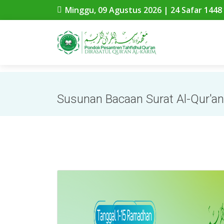
Dirasatul Qur'an Al-Karim adalah Lembaga Pendidikan pon
Minggu, 09 Agustus 2026 | 24 Safar 1448
Susunan Bacaan Surat Al-Qur'an